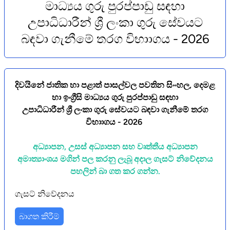
මාධ්‍යය ගුරු පුරප්පාඩු සඳහා
උපාධිධාරීන් ශ්‍රී ලංකා ගුරු සේවයට
බඳවා ගැනීමේ තරග විභාාගය - 2026
දිවයිනේ ජාතික හා පළාත් පාසල්වල පවතින සිංංහල, දෙමළ
හා ඉංග්‍රීසි මාධ්‍යය ගුරු පුරප්පාඩු සඳහා
උපාධිධාරීන් ශ්‍රී ලංකා ගුරු සේවයට බඳවා ගැනීමේ තරග
විභාාගය - 2026
අධ්‍යාපන, උසස් අධ්‍යාපන සහ වෘත්තීය අධ්‍යාපන
අමාත්‍යාංශය මගින් පල කරනු ලැබූ අදාල ගැසට් නිවේදනය
පහලින් බා ගත කර ගන්න.
ගැසට් නිවේදනය
බාගත කිරීම්