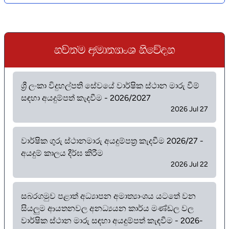
kj;u wud;HdxY ksfõok
ශ්‍රී ලංකා විදුහල්පති සේවයේ වාර්ෂික ස්ථාන මාරු වීම්
සඳහා අයදුම්පත් කැදවීම - 2026/2027
2026 Jul 27
වාර්ෂික ගුරු ස්ථානමාරු අයදුම්පත්‍ර කැදවීම 2026/27 -
අයදුම් කාලය දීර්ඝ කිරීම
2026 Jul 22
සබරගමුව පළාත් අධ්‍යාපන අමාත්‍යාංශය යටතේ වන
සියලුම ආයතනවල අනධ්‍යයන කාර්ය මණ්ඩල වල
වාර්ෂික ස්ථාන මාරු සඳහා අයදුම්පත් කැඳවීම - 2026-