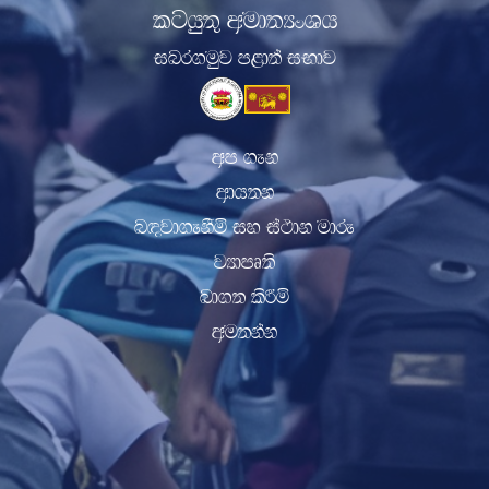
lghq;= wud;HxYh
inr.uqj m<d;a iNdj
wm .ek
wdh;k
n|jd.ekSï iy ia:dk udre
jHdmD;s
nd.; lsÍï
wu;kak