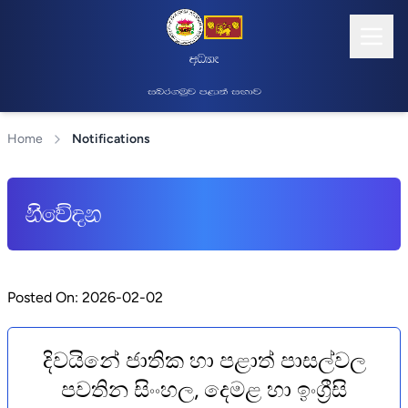
wOHdmk" f;dr;=re ;dlaIK yd ixialD;sl 
inr.uqj m<d;a iNdj
Home
Notifications
ksfõok
Posted On: 2026-02-02
දිවයිනේ ජාතික හා පළාත් පාසල්වල
පවතින සිංංහල, දෙමළ හා ඉංග්‍රීසි