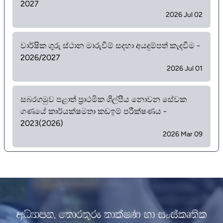
2027
2026 Jul 02
වාර්ෂික ගුරු ස්ථාන මාරුවීම් සදහා අයදුම්පත් කැදවීම -
2026/2027
2026 Jul 01
සබරගමුව පළාත් ප්‍රාථමික ශිල්පීය නොවන සේවක
ගණයේ කාර්යක්ෂමතා කඩඉම් පරීක්ෂණය -
2023(2026)
2026 Mar 09
wOHdmk" f;dr;=re ;dlaIK yd ixialD;sl